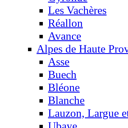
Les Vachères
Réallon
Avance
Alpes de Haute Pro
Asse
Buech
Bléone
Blanche
Lauzon, Largue et
Ubaye