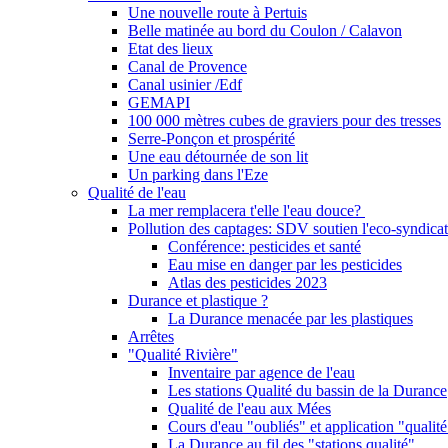
Une nouvelle route à Pertuis
Belle matinée au bord du Coulon / Calavon
Etat des lieux
Canal de Provence
Canal usinier /Edf
GEMAPI
100 000 mètres cubes de graviers pour des tresses
Serre-Ponçon et prospérité
Une eau détournée de son lit
Un parking dans l'Eze
Qualité de l'eau
La mer remplacera t'elle l'eau douce?
Pollution des captages: SDV soutien l'eco-syndicat
Conférence: pesticides et santé
Eau mise en danger par les pesticides
Atlas des pesticides 2023
Durance et plastique ?
La Durance menacée par les plastiques
Arrêtes
"Qualité Rivière"
Inventaire par agence de l'eau
Les stations Qualité du bassin de la Durance
Qualité de l'eau aux Mées
Cours d'eau "oubliés" et application "qualité
La Durance au fil des "stations qualité"