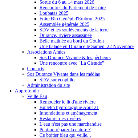
Sortie du 6 au 14 mars 2026
Rencontres du Parlement de Loire
Loubatas 2025
Foire Bio Génépi d'Embrun 2025
Assemblée générale 2025
SDV et les soulèvements de la terre
Durance, rivière assassinée
Belle matinée au bord du Coulon
Une balade en Durance le Samedi 22 Novembre
Associations Amies
Sos Durance Vivante & les pêcheurs
Une rencontre avec "La Cistude"
Contacts
Sos Durance Vivante dans les médias
SDV sur ecophilo
Administration du site
Approfondir
Veille Eau
Remodeler le lit d'une rivière
Bulletin hydrologique Aout 21
Innondations et aménagement
Restaurer des rivières
L'eau n'est pas une marchandise
Peut-on réparer la nature ?
Ce boitier bleu qui veille...