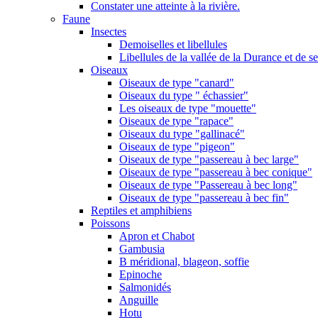
Constater une atteinte à la rivière.
Faune
Insectes
Demoiselles et libellules
Libellules de la vallée de la Durance et de s
Oiseaux
Oiseaux de type "canard"
Oiseaux du type " échassier"
Les oiseaux de type "mouette"
Oiseaux de type "rapace"
Oiseaux du type "gallinacé"
Oiseaux de type "pigeon"
Oiseaux de type "passereau à bec large"
Oiseaux de type "passereau à bec conique"
Oiseaux de type "Passereau à bec long"
Oiseaux de type "passereau à bec fin"
Reptiles et amphibiens
Poissons
Apron et Chabot
Gambusia
B méridional, blageon, soffie
Epinoche
Salmonidés
Anguille
Hotu