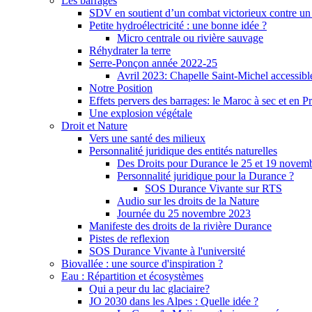
Les barrages
SDV en soutient d’un combat victorieux contre un
Petite hydroélectricité : une bonne idée ?
Micro centrale ou rivière sauvage
Réhydrater la terre
Serre-Ponçon année 2022-25
Avril 2023: Chapelle Saint-Michel accessibl
Notre Position
Effets pervers des barrages: le Maroc à sec et en P
Une explosion végétale
Droit et Nature
Vers une santé des milieux
Personnalité juridique des entités naturelles
Des Droits pour Durance le 25 et 19 novem
Personnalité juridique pour la Durance ?
SOS Durance Vivante sur RTS
Audio sur les droits de la Nature
Journée du 25 novembre 2023
Manifeste des droits de la rivière Durance
Pistes de reflexion
SOS Durance Vivante à l'université
Biovallée : une source d'inspiration ?
Eau : Répartition et écosystèmes
Qui a peur du lac glaciaire?
JO 2030 dans les Alpes : Quelle idée ?