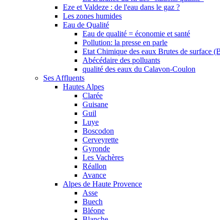
Eze et Valdeze : de l'eau dans le gaz ?
Les zones humides
Eau de Qualité
Eau de qualité = économie et santé
Pollution: la presse en parle
Etat Chimique des eaux Brutes de surface (
Abécédaire des polluants
qualité des eaux du Calavon-Coulon
Ses Affluents
Hautes Alpes
Clarée
Guisane
Guil
Luye
Boscodon
Cerveyrette
Gyronde
Les Vachères
Réallon
Avance
Alpes de Haute Provence
Asse
Buech
Bléone
Blanche