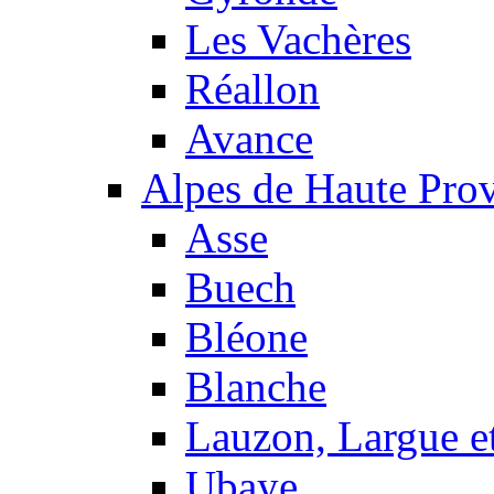
Les Vachères
Réallon
Avance
Alpes de Haute Pro
Asse
Buech
Bléone
Blanche
Lauzon, Largue et
Ubaye