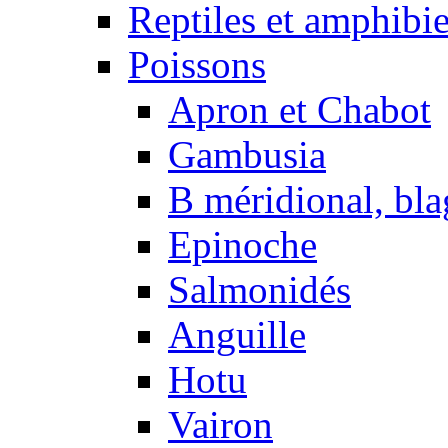
Reptiles et amphibi
Poissons
Apron et Chabot
Gambusia
B méridional, bla
Epinoche
Salmonidés
Anguille
Hotu
Vairon