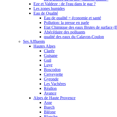
Eze et Valdeze : de l'eau dans le gaz ?
Les zones humides
Eau de Qualité
Eau de qualité = économie et santé
Pollution: la presse en parle
Etat Chimique des eaux Brutes de surface (
Abécédaire des polluants
qualité des eaux du Calavon-Coulon
Ses Affluents
Hautes Alpes
Clarée
Guisane
Guil
Luye
Boscodon
Cerveyrette
Gyronde
Les Vachères
Réallon
Avance
Alpes de Haute Provence
Asse
Buech
Bléone
Blanche