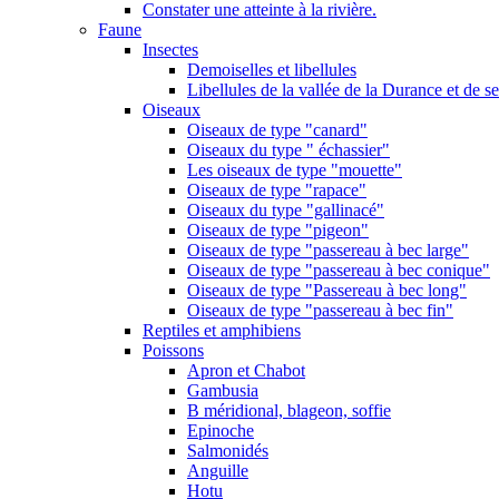
Constater une atteinte à la rivière.
Faune
Insectes
Demoiselles et libellules
Libellules de la vallée de la Durance et de s
Oiseaux
Oiseaux de type "canard"
Oiseaux du type " échassier"
Les oiseaux de type "mouette"
Oiseaux de type "rapace"
Oiseaux du type "gallinacé"
Oiseaux de type "pigeon"
Oiseaux de type "passereau à bec large"
Oiseaux de type "passereau à bec conique"
Oiseaux de type "Passereau à bec long"
Oiseaux de type "passereau à bec fin"
Reptiles et amphibiens
Poissons
Apron et Chabot
Gambusia
B méridional, blageon, soffie
Epinoche
Salmonidés
Anguille
Hotu