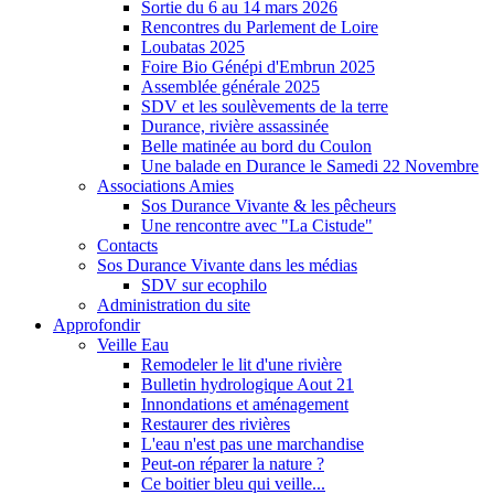
Sortie du 6 au 14 mars 2026
Rencontres du Parlement de Loire
Loubatas 2025
Foire Bio Génépi d'Embrun 2025
Assemblée générale 2025
SDV et les soulèvements de la terre
Durance, rivière assassinée
Belle matinée au bord du Coulon
Une balade en Durance le Samedi 22 Novembre
Associations Amies
Sos Durance Vivante & les pêcheurs
Une rencontre avec "La Cistude"
Contacts
Sos Durance Vivante dans les médias
SDV sur ecophilo
Administration du site
Approfondir
Veille Eau
Remodeler le lit d'une rivière
Bulletin hydrologique Aout 21
Innondations et aménagement
Restaurer des rivières
L'eau n'est pas une marchandise
Peut-on réparer la nature ?
Ce boitier bleu qui veille...