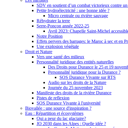
Les barrages
SDV en soutient d’un combat victorieux contre un
Petite hydroélectricité : une bonne idée ?
Micro centrale ou rivière sauvage
Réhydrater la terre
Serre-Ponçon année 2022-25
Avril 2023: Chapelle Saint-Michel accessibl
Notre Position
Effets pervers des barrages: le Maroc à sec et en P
Une explosion végétale
Droit et Nature
Vers une santé des milieux
Personnalité juridique des entités naturelles
Des Droits pour Durance le 25 et 19 novem
Personnalité juridique pour la Durance ?
SOS Durance Vivante sur RTS
Audio sur les droits de la Nature
Journée du 25 novembre 2023
Manifeste des droits de la rivière Durance
Pistes de reflexion
SOS Durance Vivante à l'université
Biovallée : une source d'inspiration ?
Eau : Répartition et écosystèmes
Qui a peur du lac glaciaire?
JO 2030 dans les Alpes : Quelle idée ?