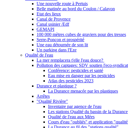
Une nouvelle route à Pertuis
Belle matinée au bord du Coulon / Calavon
Etat des lieux
Canal de Provence
Canal usinier /Edf
GEMAPI
100 000 mètres cubes de graviers pour des tresses
Serre-Ponçon et prospérité
Une eau détournée de son lit
Un parking dans l'Eze
Qualité de l'eau
La mer remplacera t'elle l'eau douce?
Pollution des captages: SDV soutien l'eco-syndicat
Conférence: pesticides et santé
Eau mise en danger par les pesticides
Atlas des pesticides 2023
Durance et plastique ?
La Durance menacée par les plastiques
Arrêtes
"Qualité Rivière"
Inventaire par agence de l'eau
Les stations Qualité du bassin de la Durance
Qualité de l'eau aux Mées
Cours d'eau "oubliés" et application "qualité
La Durance au fil des "stations qualité"