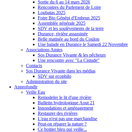
Sortie du 6 au 14 mars 2026
Rencontres du Parlement de Loire
Loubatas 2025
Foire Bio Génépi d'Embrun 2025
Assemblée générale 2025
SDV et les soulèvements de la terre
Durance, rivière assassinée
Belle matinée au bord du Coulon
Une balade en Durance le Samedi 22 Novembre
Associations Amies
Sos Durance Vivante & les pêcheurs
Une rencontre avec "La Cistude"
Contacts
Sos Durance Vivante dans les médias
SDV sur ecophilo
Administration du site
Approfondir
Veille Eau
Remodeler le lit d'une rivière
Bulletin hydrologique Aout 21
Innondations et aménagement
Restaurer des rivières
L'eau n'est pas une marchandise
Peut-on réparer la nature ?
Ce boitier bleu qui veille...