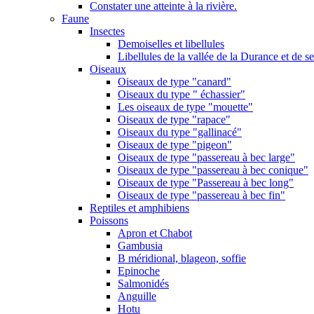
Constater une atteinte à la rivière.
Faune
Insectes
Demoiselles et libellules
Libellules de la vallée de la Durance et de s
Oiseaux
Oiseaux de type "canard"
Oiseaux du type " échassier"
Les oiseaux de type "mouette"
Oiseaux de type "rapace"
Oiseaux du type "gallinacé"
Oiseaux de type "pigeon"
Oiseaux de type "passereau à bec large"
Oiseaux de type "passereau à bec conique"
Oiseaux de type "Passereau à bec long"
Oiseaux de type "passereau à bec fin"
Reptiles et amphibiens
Poissons
Apron et Chabot
Gambusia
B méridional, blageon, soffie
Epinoche
Salmonidés
Anguille
Hotu