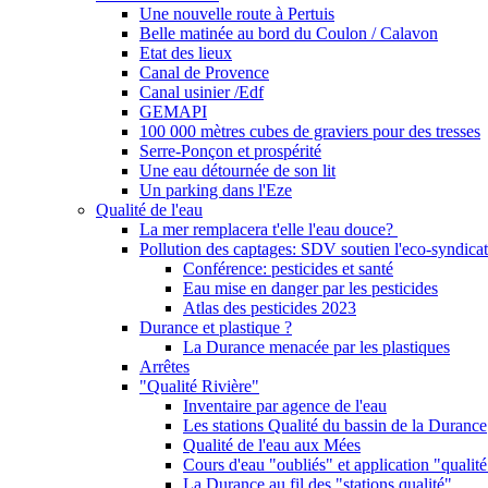
Une nouvelle route à Pertuis
Belle matinée au bord du Coulon / Calavon
Etat des lieux
Canal de Provence
Canal usinier /Edf
GEMAPI
100 000 mètres cubes de graviers pour des tresses
Serre-Ponçon et prospérité
Une eau détournée de son lit
Un parking dans l'Eze
Qualité de l'eau
La mer remplacera t'elle l'eau douce?
Pollution des captages: SDV soutien l'eco-syndicat
Conférence: pesticides et santé
Eau mise en danger par les pesticides
Atlas des pesticides 2023
Durance et plastique ?
La Durance menacée par les plastiques
Arrêtes
"Qualité Rivière"
Inventaire par agence de l'eau
Les stations Qualité du bassin de la Durance
Qualité de l'eau aux Mées
Cours d'eau "oubliés" et application "qualité
La Durance au fil des "stations qualité"