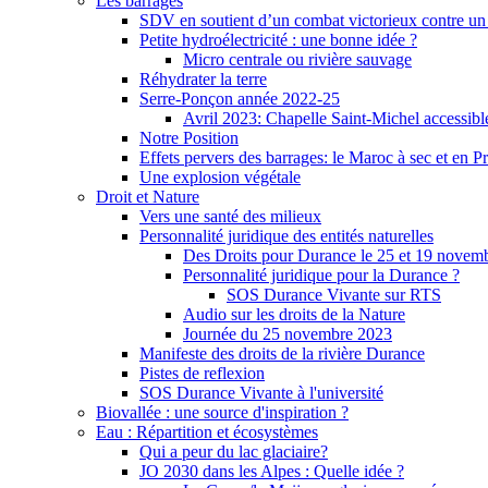
Les barrages
SDV en soutient d’un combat victorieux contre un
Petite hydroélectricité : une bonne idée ?
Micro centrale ou rivière sauvage
Réhydrater la terre
Serre-Ponçon année 2022-25
Avril 2023: Chapelle Saint-Michel accessibl
Notre Position
Effets pervers des barrages: le Maroc à sec et en P
Une explosion végétale
Droit et Nature
Vers une santé des milieux
Personnalité juridique des entités naturelles
Des Droits pour Durance le 25 et 19 novem
Personnalité juridique pour la Durance ?
SOS Durance Vivante sur RTS
Audio sur les droits de la Nature
Journée du 25 novembre 2023
Manifeste des droits de la rivière Durance
Pistes de reflexion
SOS Durance Vivante à l'université
Biovallée : une source d'inspiration ?
Eau : Répartition et écosystèmes
Qui a peur du lac glaciaire?
JO 2030 dans les Alpes : Quelle idée ?