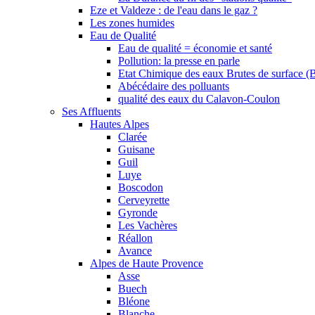
Eze et Valdeze : de l'eau dans le gaz ?
Les zones humides
Eau de Qualité
Eau de qualité = économie et santé
Pollution: la presse en parle
Etat Chimique des eaux Brutes de surface (
Abécédaire des polluants
qualité des eaux du Calavon-Coulon
Ses Affluents
Hautes Alpes
Clarée
Guisane
Guil
Luye
Boscodon
Cerveyrette
Gyronde
Les Vachères
Réallon
Avance
Alpes de Haute Provence
Asse
Buech
Bléone
Blanche