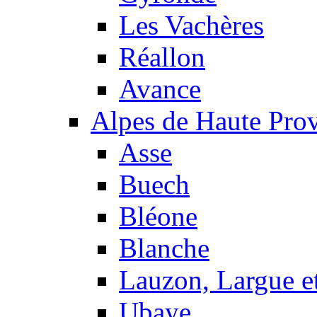
Les Vachères
Réallon
Avance
Alpes de Haute Pro
Asse
Buech
Bléone
Blanche
Lauzon, Largue et
Ubaye