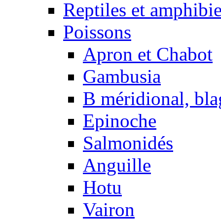
Reptiles et amphibi
Poissons
Apron et Chabot
Gambusia
B méridional, bla
Epinoche
Salmonidés
Anguille
Hotu
Vairon