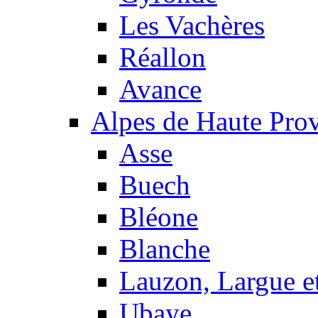
Les Vachères
Réallon
Avance
Alpes de Haute Pro
Asse
Buech
Bléone
Blanche
Lauzon, Largue et
Ubaye