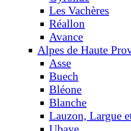
Les Vachères
Réallon
Avance
Alpes de Haute Pro
Asse
Buech
Bléone
Blanche
Lauzon, Largue et
Ubaye