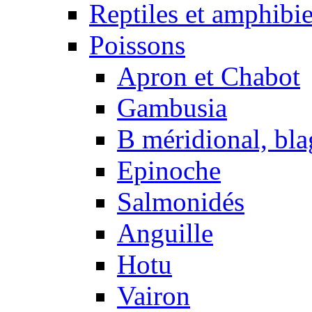
Reptiles et amphibi
Poissons
Apron et Chabot
Gambusia
B méridional, bla
Epinoche
Salmonidés
Anguille
Hotu
Vairon