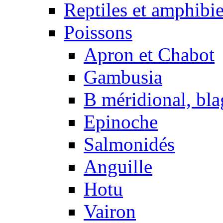
Reptiles et amphibi
Poissons
Apron et Chabot
Gambusia
B méridional, bla
Epinoche
Salmonidés
Anguille
Hotu
Vairon