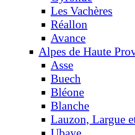
Les Vachères
Réallon
Avance
Alpes de Haute Pro
Asse
Buech
Bléone
Blanche
Lauzon, Largue et
Ubaye