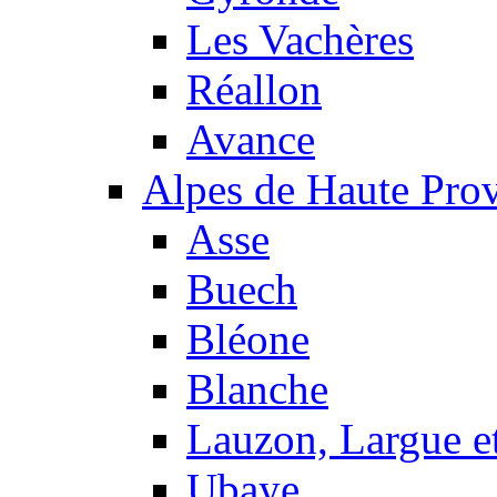
Les Vachères
Réallon
Avance
Alpes de Haute Pro
Asse
Buech
Bléone
Blanche
Lauzon, Largue et
Ubaye