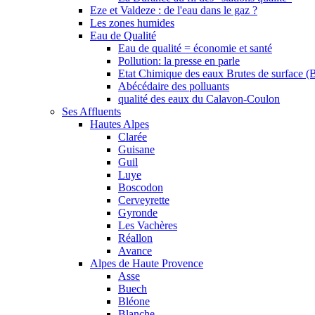
Eze et Valdeze : de l'eau dans le gaz ?
Les zones humides
Eau de Qualité
Eau de qualité = économie et santé
Pollution: la presse en parle
Etat Chimique des eaux Brutes de surface (
Abécédaire des polluants
qualité des eaux du Calavon-Coulon
Ses Affluents
Hautes Alpes
Clarée
Guisane
Guil
Luye
Boscodon
Cerveyrette
Gyronde
Les Vachères
Réallon
Avance
Alpes de Haute Provence
Asse
Buech
Bléone
Blanche