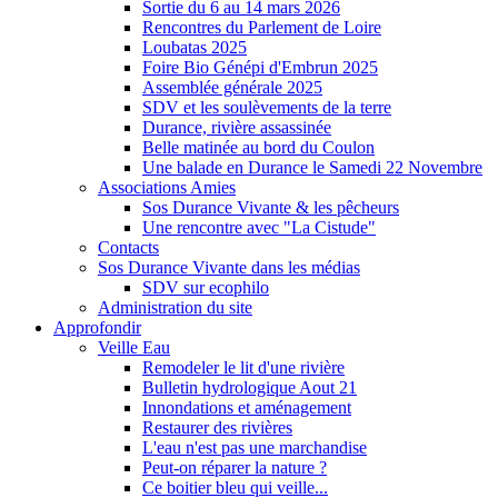
Sortie du 6 au 14 mars 2026
Rencontres du Parlement de Loire
Loubatas 2025
Foire Bio Génépi d'Embrun 2025
Assemblée générale 2025
SDV et les soulèvements de la terre
Durance, rivière assassinée
Belle matinée au bord du Coulon
Une balade en Durance le Samedi 22 Novembre
Associations Amies
Sos Durance Vivante & les pêcheurs
Une rencontre avec "La Cistude"
Contacts
Sos Durance Vivante dans les médias
SDV sur ecophilo
Administration du site
Approfondir
Veille Eau
Remodeler le lit d'une rivière
Bulletin hydrologique Aout 21
Innondations et aménagement
Restaurer des rivières
L'eau n'est pas une marchandise
Peut-on réparer la nature ?
Ce boitier bleu qui veille...