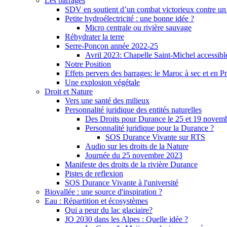
Les barrages
SDV en soutient d’un combat victorieux contre un
Petite hydroélectricité : une bonne idée ?
Micro centrale ou rivière sauvage
Réhydrater la terre
Serre-Ponçon année 2022-25
Avril 2023: Chapelle Saint-Michel accessibl
Notre Position
Effets pervers des barrages: le Maroc à sec et en P
Une explosion végétale
Droit et Nature
Vers une santé des milieux
Personnalité juridique des entités naturelles
Des Droits pour Durance le 25 et 19 novem
Personnalité juridique pour la Durance ?
SOS Durance Vivante sur RTS
Audio sur les droits de la Nature
Journée du 25 novembre 2023
Manifeste des droits de la rivière Durance
Pistes de reflexion
SOS Durance Vivante à l'université
Biovallée : une source d'inspiration ?
Eau : Répartition et écosystèmes
Qui a peur du lac glaciaire?
JO 2030 dans les Alpes : Quelle idée ?