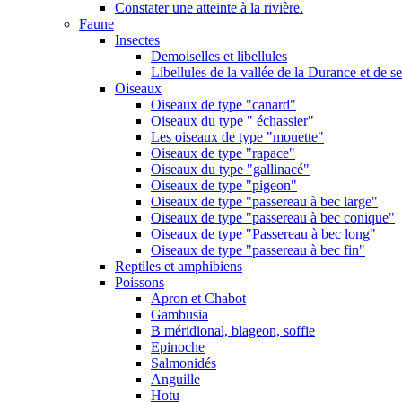
Constater une atteinte à la rivière.
Faune
Insectes
Demoiselles et libellules
Libellules de la vallée de la Durance et de s
Oiseaux
Oiseaux de type "canard"
Oiseaux du type " échassier"
Les oiseaux de type "mouette"
Oiseaux de type "rapace"
Oiseaux du type "gallinacé"
Oiseaux de type "pigeon"
Oiseaux de type "passereau à bec large"
Oiseaux de type "passereau à bec conique"
Oiseaux de type "Passereau à bec long"
Oiseaux de type "passereau à bec fin"
Reptiles et amphibiens
Poissons
Apron et Chabot
Gambusia
B méridional, blageon, soffie
Epinoche
Salmonidés
Anguille
Hotu