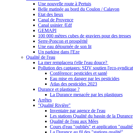
Une nouvelle route à Pertuis
Belle matinée au bord du Coulon / Calavon
Etat des lieux
Canal de Provence
Canal usinier /Edf
GEMAPI
100 000 mètres cubes de graviers pour des tresses
Serre-Ponçon et prospérité
Une eau détournée de son lit
Un parking dans l'Eze
Qualité de l'eau
La mer remplacera t'elle l'eau douce?
Pollution des captages: SDV soutien l'eco-syndicat
Conférence: pesticides et santé
Eau mise en danger par les pesticides
Atlas des pesticides 2023
Durance et plastique ?
La Durance menacée par les plastiques
Arrêtes
"Qualité Rivière"
Inventaire par agence de l'eau
Les stations Qualité du bassin de la Durance
Qualité de l'eau aux Mées
Cours d'eau "oubliés" et application "qualité
La Durance au fil des "stations qualité"