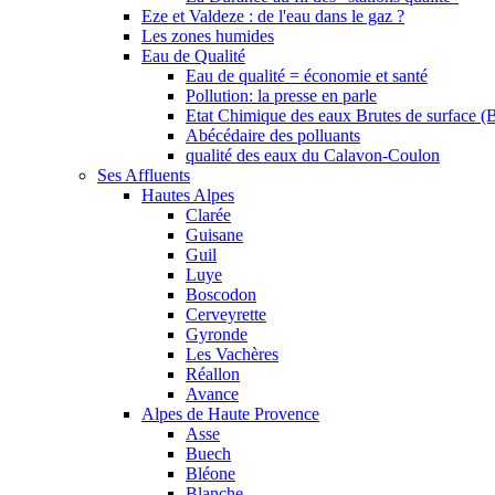
Eze et Valdeze : de l'eau dans le gaz ?
Les zones humides
Eau de Qualité
Eau de qualité = économie et santé
Pollution: la presse en parle
Etat Chimique des eaux Brutes de surface (
Abécédaire des polluants
qualité des eaux du Calavon-Coulon
Ses Affluents
Hautes Alpes
Clarée
Guisane
Guil
Luye
Boscodon
Cerveyrette
Gyronde
Les Vachères
Réallon
Avance
Alpes de Haute Provence
Asse
Buech
Bléone
Blanche