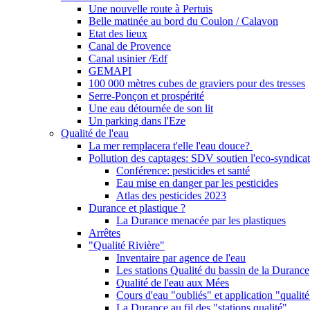
Une nouvelle route à Pertuis
Belle matinée au bord du Coulon / Calavon
Etat des lieux
Canal de Provence
Canal usinier /Edf
GEMAPI
100 000 mètres cubes de graviers pour des tresses
Serre-Ponçon et prospérité
Une eau détournée de son lit
Un parking dans l'Eze
Qualité de l'eau
La mer remplacera t'elle l'eau douce?
Pollution des captages: SDV soutien l'eco-syndicat
Conférence: pesticides et santé
Eau mise en danger par les pesticides
Atlas des pesticides 2023
Durance et plastique ?
La Durance menacée par les plastiques
Arrêtes
"Qualité Rivière"
Inventaire par agence de l'eau
Les stations Qualité du bassin de la Durance
Qualité de l'eau aux Mées
Cours d'eau "oubliés" et application "qualité
La Durance au fil des "stations qualité"