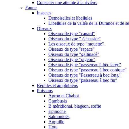
Constater une atteinte à la rivière.
Faune
Insectes
Demoiselles et libellules
Libellules de la vallée de la Durance et de s
Oiseaux
Oiseaux de type "canard"
Oiseaux du type " échassier"
Les oiseaux de type "mouette"
Oiseaux de type "rapace"
Oiseaux du type "gallinacé"
Oiseaux de type "pigeon"
Oiseaux de type "passereau à bec large"
Oiseaux de type "passereau à bec conique"
Oiseaux de type "Passereau à bec long"
Oiseaux de type "passereau à bec fin"
Reptiles et amphibiens
Poissons
Apron et Chabot
Gambusia
B méridional, blageon, soffie
Epinoche
Salmonidés
Anguille
Hotu