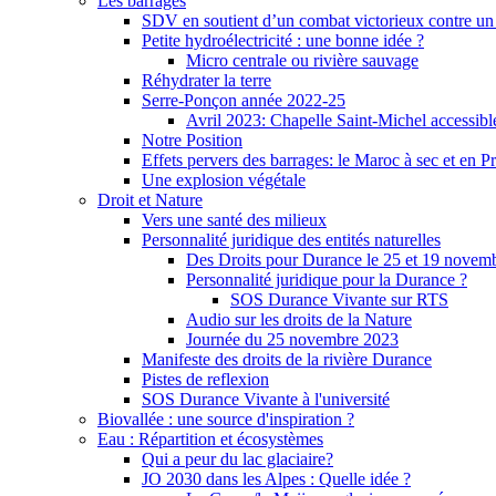
Les barrages
SDV en soutient d’un combat victorieux contre un
Petite hydroélectricité : une bonne idée ?
Micro centrale ou rivière sauvage
Réhydrater la terre
Serre-Ponçon année 2022-25
Avril 2023: Chapelle Saint-Michel accessibl
Notre Position
Effets pervers des barrages: le Maroc à sec et en P
Une explosion végétale
Droit et Nature
Vers une santé des milieux
Personnalité juridique des entités naturelles
Des Droits pour Durance le 25 et 19 novem
Personnalité juridique pour la Durance ?
SOS Durance Vivante sur RTS
Audio sur les droits de la Nature
Journée du 25 novembre 2023
Manifeste des droits de la rivière Durance
Pistes de reflexion
SOS Durance Vivante à l'université
Biovallée : une source d'inspiration ?
Eau : Répartition et écosystèmes
Qui a peur du lac glaciaire?
JO 2030 dans les Alpes : Quelle idée ?