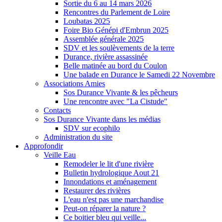
Sortie du 6 au 14 mars 2026
Rencontres du Parlement de Loire
Loubatas 2025
Foire Bio Génépi d'Embrun 2025
Assemblée générale 2025
SDV et les soulèvements de la terre
Durance, rivière assassinée
Belle matinée au bord du Coulon
Une balade en Durance le Samedi 22 Novembre
Associations Amies
Sos Durance Vivante & les pêcheurs
Une rencontre avec "La Cistude"
Contacts
Sos Durance Vivante dans les médias
SDV sur ecophilo
Administration du site
Approfondir
Veille Eau
Remodeler le lit d'une rivière
Bulletin hydrologique Aout 21
Innondations et aménagement
Restaurer des rivières
L'eau n'est pas une marchandise
Peut-on réparer la nature ?
Ce boitier bleu qui veille...