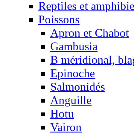
Reptiles et amphibi
Poissons
Apron et Chabot
Gambusia
B méridional, bla
Epinoche
Salmonidés
Anguille
Hotu
Vairon