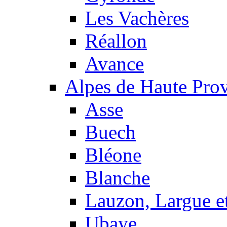
Les Vachères
Réallon
Avance
Alpes de Haute Pro
Asse
Buech
Bléone
Blanche
Lauzon, Largue et
Ubaye