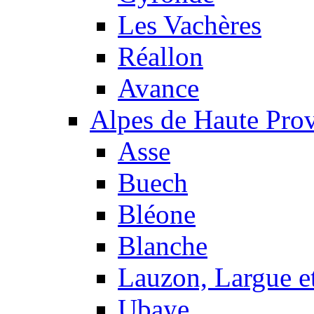
Les Vachères
Réallon
Avance
Alpes de Haute Pro
Asse
Buech
Bléone
Blanche
Lauzon, Largue et
Ubaye