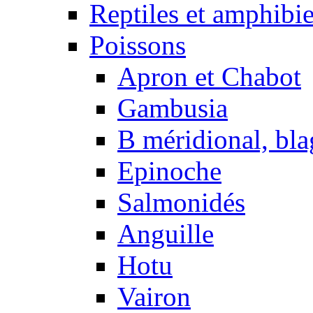
Reptiles et amphibi
Poissons
Apron et Chabot
Gambusia
B méridional, bla
Epinoche
Salmonidés
Anguille
Hotu
Vairon