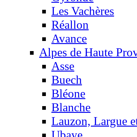
Les Vachères
Réallon
Avance
Alpes de Haute Pro
Asse
Buech
Bléone
Blanche
Lauzon, Largue et
Ubaye