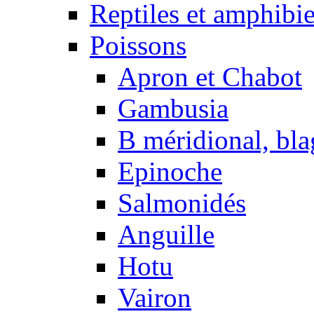
Reptiles et amphibi
Poissons
Apron et Chabot
Gambusia
B méridional, bla
Epinoche
Salmonidés
Anguille
Hotu
Vairon