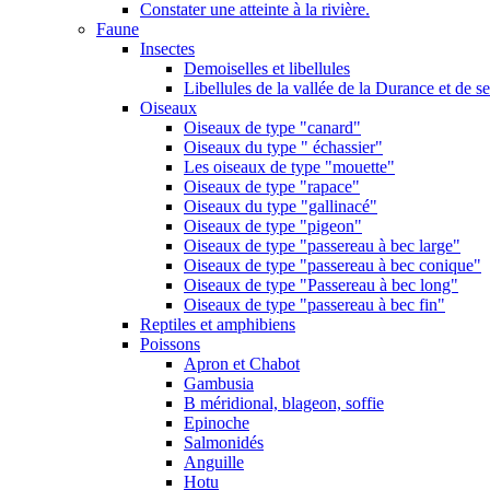
Constater une atteinte à la rivière.
Faune
Insectes
Demoiselles et libellules
Libellules de la vallée de la Durance et de s
Oiseaux
Oiseaux de type "canard"
Oiseaux du type " échassier"
Les oiseaux de type "mouette"
Oiseaux de type "rapace"
Oiseaux du type "gallinacé"
Oiseaux de type "pigeon"
Oiseaux de type "passereau à bec large"
Oiseaux de type "passereau à bec conique"
Oiseaux de type "Passereau à bec long"
Oiseaux de type "passereau à bec fin"
Reptiles et amphibiens
Poissons
Apron et Chabot
Gambusia
B méridional, blageon, soffie
Epinoche
Salmonidés
Anguille
Hotu