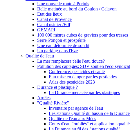
Une nouvelle route à Pertuis
Belle matinée au bord du Coulon / Calavon
Etat des lieux
Canal de Provence
Canal usinier /Edf
GEMAPI
100 000 mètres cubes de graviers pour des tresses
Serre-Ponçon et prospérité
Une eau détournée de son lit
Un parking dans l'Eze
Qualité de l'eau
La mer remplacera t'elle l'eau douce?
Pollution des captages: SDV soutien l'eco-syndicat
Conférence: pesticides et santé
Eau mise en danger par les pesticides
Atlas des pesticides 2023
Durance et plastique ?
La Durance menacée par les plastiques
Arrêtes
"Qualité Rivière"
Inventaire par agence de l'eau
Les stations Qualité du bassin de la Durance
Qualité de l'eau aux Mées
Cours d'eau "oubliés" et application "qualité
La Durance au fil des "stations qualité"