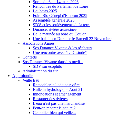
Sortie du 6 au 14 mars 2026
Rencontres du Parlement de Loire
Loubatas 2025
Foire Bio Génépi d'Embrun 2025
Assemblée générale 2025
SDV et les soulèvements de la terre
Durance, rivière assassinée
Belle matinée au bord du Coulon
Une balade en Durance le Samedi 22 Novembre
Associations Amies
Sos Durance Vivante & les pêcheurs
Une rencontre avec "La Cistude"
Contacts
Sos Durance Vivante dans les médias
SDV sur ecophilo
Administration du site
Approfondir
Veille Eau
Remodeler le lit d'une rivière
Bulletin hydrologique Aout 21
Innondations et aménagement
Restaurer des rivières
L'eau n'est pas une marchandise
Peut-on réparer la nature ?
Ce boitier bleu qui veille...