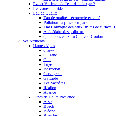
Eze et Valdeze : de l'eau dans le gaz ?
Les zones humides
Eau de Qualité
Eau de qualité = économie et santé
Pollution: la presse en parle
Etat Chimique des eaux Brutes de surface (
Abécédaire des polluants
qualité des eaux du Calavon-Coulon
Ses Affluents
Hautes Alpes
Clarée
Guisane
Guil
Luye
Boscodon
Cerveyrette
Gyronde
Les Vachères
Réallon
Avance
Alpes de Haute Provence
Asse
Buech
Bléone
Blanche