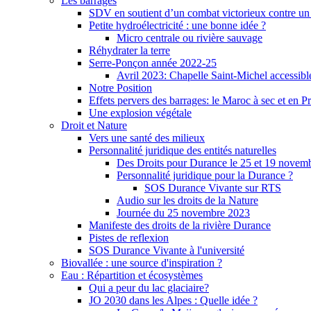
Les barrages
SDV en soutient d’un combat victorieux contre un
Petite hydroélectricité : une bonne idée ?
Micro centrale ou rivière sauvage
Réhydrater la terre
Serre-Ponçon année 2022-25
Avril 2023: Chapelle Saint-Michel accessibl
Notre Position
Effets pervers des barrages: le Maroc à sec et en P
Une explosion végétale
Droit et Nature
Vers une santé des milieux
Personnalité juridique des entités naturelles
Des Droits pour Durance le 25 et 19 novem
Personnalité juridique pour la Durance ?
SOS Durance Vivante sur RTS
Audio sur les droits de la Nature
Journée du 25 novembre 2023
Manifeste des droits de la rivière Durance
Pistes de reflexion
SOS Durance Vivante à l'université
Biovallée : une source d'inspiration ?
Eau : Répartition et écosystèmes
Qui a peur du lac glaciaire?
JO 2030 dans les Alpes : Quelle idée ?