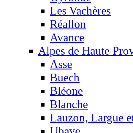
Les Vachères
Réallon
Avance
Alpes de Haute Pro
Asse
Buech
Bléone
Blanche
Lauzon, Largue et
Ubaye