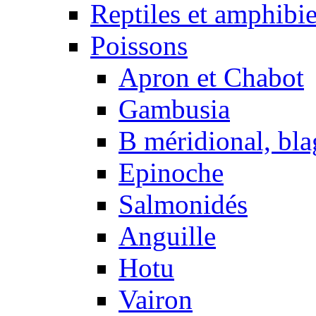
Reptiles et amphibi
Poissons
Apron et Chabot
Gambusia
B méridional, bla
Epinoche
Salmonidés
Anguille
Hotu
Vairon