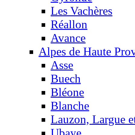
Les Vachères
Réallon
Avance
Alpes de Haute Pro
Asse
Buech
Bléone
Blanche
Lauzon, Largue et
Ubaye