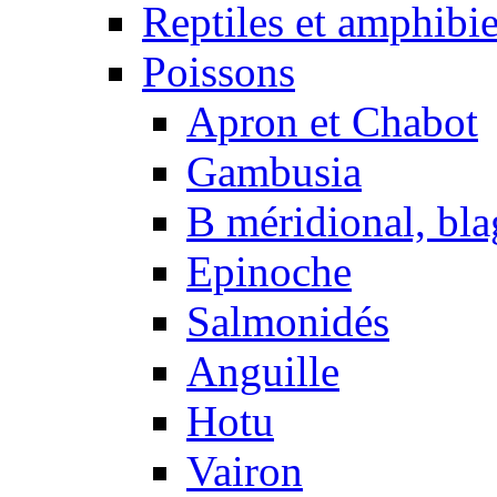
Reptiles et amphibi
Poissons
Apron et Chabot
Gambusia
B méridional, bla
Epinoche
Salmonidés
Anguille
Hotu
Vairon