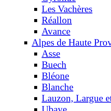
Les Vachères
Réallon
Avance
Alpes de Haute Pro
Asse
Buech
Bléone
Blanche
Lauzon, Largue et
Ubaye