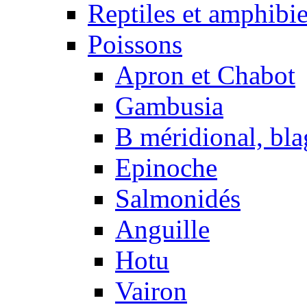
Reptiles et amphibi
Poissons
Apron et Chabot
Gambusia
B méridional, bla
Epinoche
Salmonidés
Anguille
Hotu
Vairon