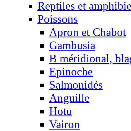
Reptiles et amphibi
Poissons
Apron et Chabot
Gambusia
B méridional, bla
Epinoche
Salmonidés
Anguille
Hotu
Vairon