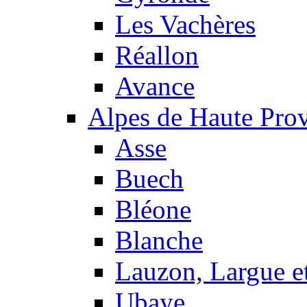
Les Vachères
Réallon
Avance
Alpes de Haute Pro
Asse
Buech
Bléone
Blanche
Lauzon, Largue et
Ubaye