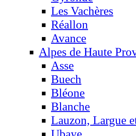
Les Vachères
Réallon
Avance
Alpes de Haute Pro
Asse
Buech
Bléone
Blanche
Lauzon, Largue et
Ubaye