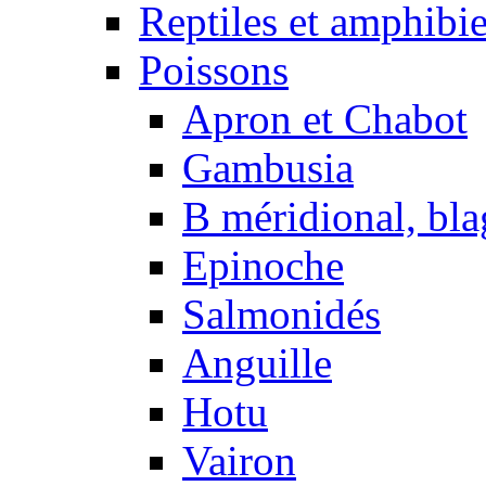
Reptiles et amphibi
Poissons
Apron et Chabot
Gambusia
B méridional, bla
Epinoche
Salmonidés
Anguille
Hotu
Vairon