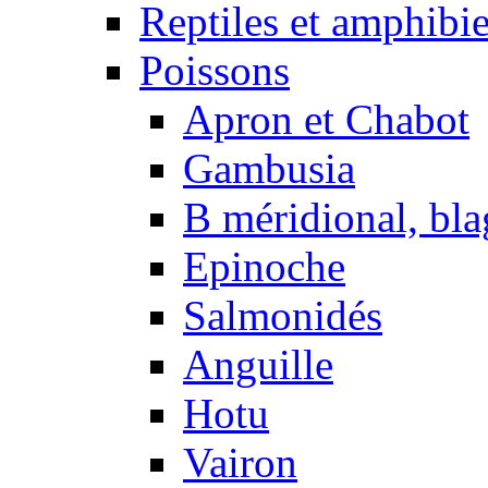
Reptiles et amphibi
Poissons
Apron et Chabot
Gambusia
B méridional, bla
Epinoche
Salmonidés
Anguille
Hotu
Vairon