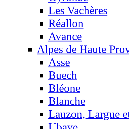
Les Vachères
Réallon
Avance
Alpes de Haute Pro
Asse
Buech
Bléone
Blanche
Lauzon, Largue et
Ubaye