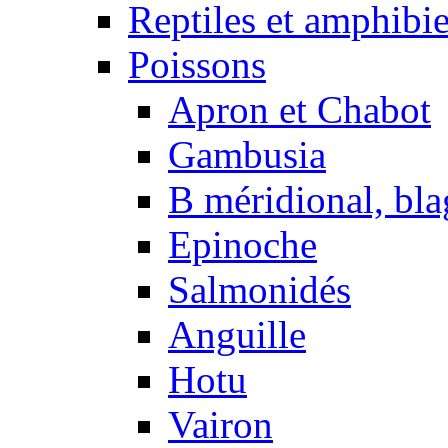
Reptiles et amphibi
Poissons
Apron et Chabot
Gambusia
B méridional, bla
Epinoche
Salmonidés
Anguille
Hotu
Vairon