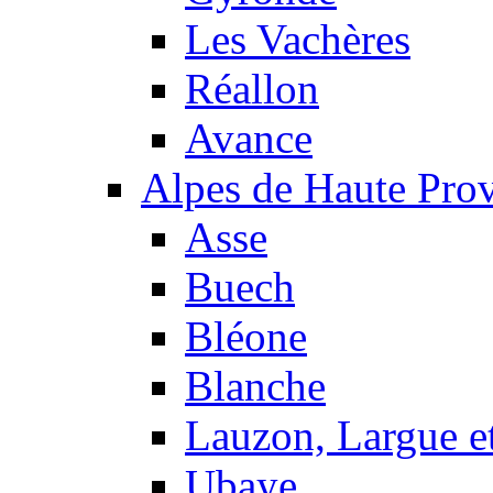
Les Vachères
Réallon
Avance
Alpes de Haute Pro
Asse
Buech
Bléone
Blanche
Lauzon, Largue et
Ubaye