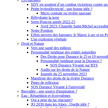
Les barrages
SDV en soutient d’un combat victorieux contre un
Petite hydroélectricité : une bonne idée ?
Micro centrale ou rivière sauvage
Réhydrater la terre
Serre-Ponçon année 2022-25
Avril 2023: Chapelle Saint-Michel accessibl
Notre Position
Effets pervers des barrages: le Maroc à sec et en P
Une explosion végétale
Droit et Nature
Vers une santé des milieux
Personnalité juridique des entités naturelles
Des Droits pour Durance le 25 et 19 novem
Personnalité juridique pour la Durance ?
SOS Durance Vivante sur RTS
Audio sur les droits de la Nature
Journée du 25 novembre 2023
Manifeste des droits de la rivière Durance
Pistes de reflexion
SOS Durance Vivante à l'université
Biovallée : une source d'inspiration ?
Eau : Répartition et écosystèmes
Qui a peur du lac glaciaire?
JO 2030 dans les Alpes : Quelle idée ?