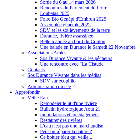
Sortie du 6 au 14 mars 2026
Rencontres du Parlement de Loire
Loubatas 2025
Foire Bio Génépi d'Embrun 2025
Assemblée générale 2025
SDV et les soulèvements de la terre
Durance, rivière assassinée
Belle matinée au bord du Coulon
Une balade en Durance le Samedi 22 Novembre
Associations Amies
Sos Durance Vivante & les pêcheurs
Une rencontre avec "La Cistude"
Contacts
Sos Durance Vivante dans les médias
SDV sur ecophilo
Administration du site
Approfondir
Veille Eau
Remodeler le lit d'une rivière
Bulletin hydrologique Aout 21
Innondations et aménagement
Restaurer des rivières
L'eau n'est pas une marchandise
Peut-on réparer la nature ?
Ce boitier bleu qui veille...