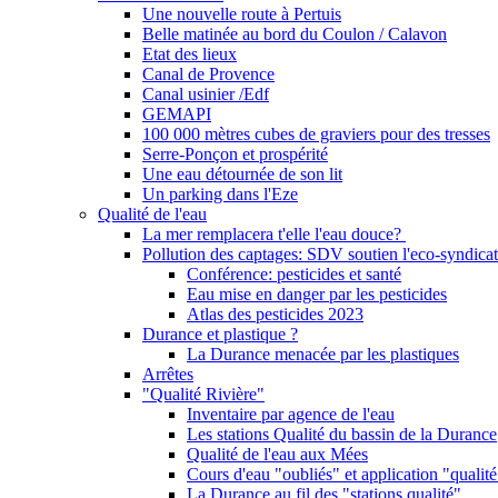
Une nouvelle route à Pertuis
Belle matinée au bord du Coulon / Calavon
Etat des lieux
Canal de Provence
Canal usinier /Edf
GEMAPI
100 000 mètres cubes de graviers pour des tresses
Serre-Ponçon et prospérité
Une eau détournée de son lit
Un parking dans l'Eze
Qualité de l'eau
La mer remplacera t'elle l'eau douce?
Pollution des captages: SDV soutien l'eco-syndicat
Conférence: pesticides et santé
Eau mise en danger par les pesticides
Atlas des pesticides 2023
Durance et plastique ?
La Durance menacée par les plastiques
Arrêtes
"Qualité Rivière"
Inventaire par agence de l'eau
Les stations Qualité du bassin de la Durance
Qualité de l'eau aux Mées
Cours d'eau "oubliés" et application "qualité
La Durance au fil des "stations qualité"