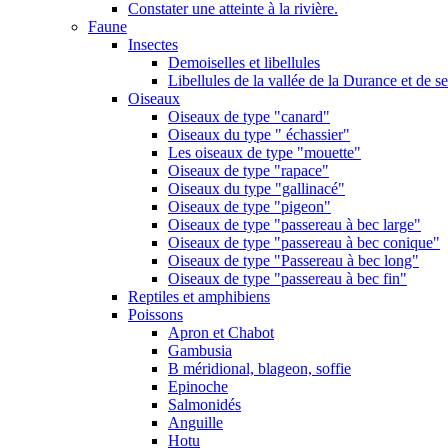
Constater une atteinte à la rivière.
Faune
Insectes
Demoiselles et libellules
Libellules de la vallée de la Durance et de s
Oiseaux
Oiseaux de type "canard"
Oiseaux du type " échassier"
Les oiseaux de type "mouette"
Oiseaux de type "rapace"
Oiseaux du type "gallinacé"
Oiseaux de type "pigeon"
Oiseaux de type "passereau à bec large"
Oiseaux de type "passereau à bec conique"
Oiseaux de type "Passereau à bec long"
Oiseaux de type "passereau à bec fin"
Reptiles et amphibiens
Poissons
Apron et Chabot
Gambusia
B méridional, blageon, soffie
Epinoche
Salmonidés
Anguille
Hotu